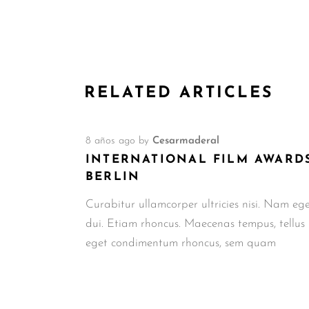
RELATED ARTICLES
8 años ago
by
Cesarmaderal
INTERNATIONAL FILM AWARD
BERLIN
Curabitur ullamcorper ultricies nisi. Nam eg
dui. Etiam rhoncus. Maecenas tempus, tellus
eget condimentum rhoncus, sem quam