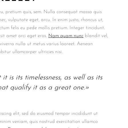
 eu, pretium quis, sem. Nulla consequat massa quis
nec, vulputate eget, arcu. In enim justo, rhoncus ut,
ctum felis eu pede mollis pretium. Integer tincidunt.
sit amet orci eget eros.
Nam quam nunc
blandit vel,
s viverra nulla ut metus varius laoreet. Aenean
bitur ullamcorper ultricies nisi.
t is its timelessness, as well as its
at qualify it as a great one.»
iscing elit, sed do eiusmod tempor incididunt ut
inim veniam, quis nostrud exercitation ullamco