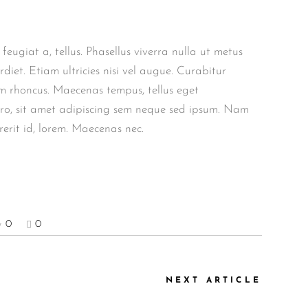
feugiat a, tellus. Phasellus viverra nulla ut metus
iet. Etiam ultricies nisi vel augue. Curabitur
am rhoncus. Maecenas tempus, tellus eget
o, sit amet adipiscing sem neque sed ipsum. Nam
rerit id, lorem. Maecenas nec.
0
0
NEXT ARTICLE