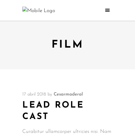
FILM
17 abril 2018
by
Cesarmaderal
LEAD ROLE
CAST
Curabitur ullamcorper ultricies nisi. Nam