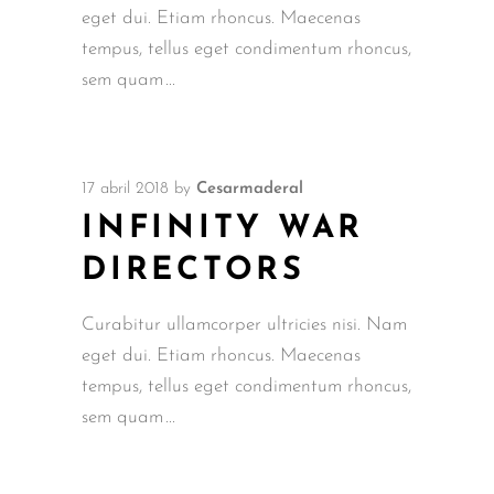
eget dui. Etiam rhoncus. Maecenas
tempus, tellus eget condimentum rhoncus,
sem quam
17 abril 2018
by
Cesarmaderal
INFINITY WAR
DIRECTORS
Curabitur ullamcorper ultricies nisi. Nam
eget dui. Etiam rhoncus. Maecenas
tempus, tellus eget condimentum rhoncus,
sem quam