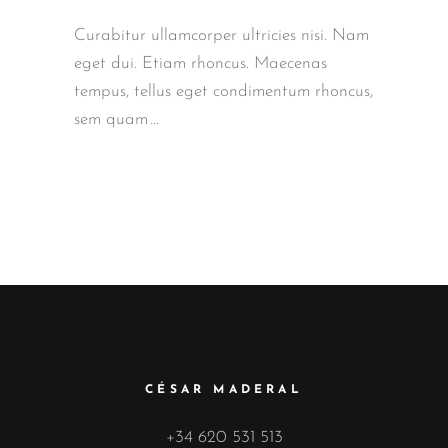
Curabitur ullamcorper ultricies nisi. Nam
eget dui. Etiam rhoncus. Maecenas
tempus, tellus eget condimentum rhoncus,
sem quam
CÉSAR MADERAL
+34 620 531 513