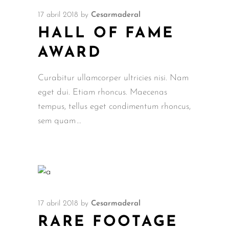
17 abril 2018
by
Cesarmaderal
HALL OF FAME
AWARD
Curabitur ullamcorper ultricies nisi. Nam
eget dui. Etiam rhoncus. Maecenas
tempus, tellus eget condimentum rhoncus,
sem quam
17 abril 2018
by
Cesarmaderal
RARE FOOTAGE