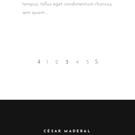
tempus, tellus eget condimentum rhoncus,
sem quam
1
2
3
4
5
CÉSAR MADERAL