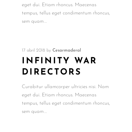
eget dui. Etiam rhoncus. Maecenas
tempus, tellus eget condimentum rhoncus,
sem quam
17 abril 2018
by
Cesarmaderal
INFINITY WAR
DIRECTORS
Curabitur ullamcorper ultricies nisi. Nam
eget dui. Etiam rhoncus. Maecenas
tempus, tellus eget condimentum rhoncus,
sem quam