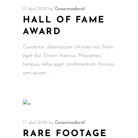
17 abril 2018
by
Cesarmaderal
HALL OF FAME
AWARD
Curabitur ullamcorper ultricies nisi. Nam
eget dui. Etiam rhoncus. Maecenas
tempus, tellus eget condimentum rhoncus,
sem quam
17 abril 2018
by
Cesarmaderal
RARE FOOTAGE