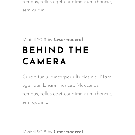
tempus, tellus eget condimentum rhoncus,
sem quam
17 abril 2018
by
Cesarmaderal
BEHIND THE
CAMERA
Curabitur ullamcorper ultricies nisi. Nam
eget dui. Etiam rhoncus. Maecenas
tempus, tellus eget condimentum rhoncus,
sem quam
17 abril 2018
by
Cesarmaderal